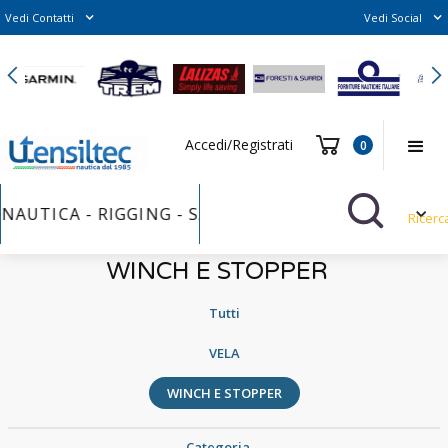
Vedi Contatti
Vedi Social
Slide 2 of 6.
Accedi/Registrati
0
NAUTICA - RIGGING - SAILS FURLER - VERNICI - BU
Ricerc
WINCH E STOPPER
Tutti
VELA
WINCH E STOPPER
Categoria