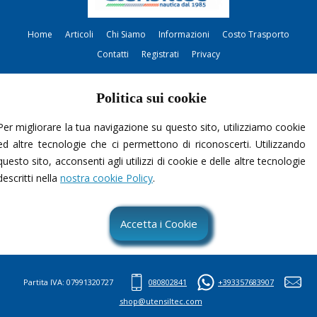
Home
Articoli
Chi Siamo
Informazioni
Costo Trasporto
Contatti
Registrati
Privacy
Politica sui cookie
Per migliorare la tua navigazione su questo sito, utilizziamo cookie
ed altre tecnologie che ci permettono di riconoscerti. Utilizzando
questo sito, acconsenti agli utilizzi di cookie e delle altre tecnologie
Contattami
descritti nella
nostra cookie Policy
.
Accetta i Cookie
Partita IVA: 07991320727
080802841
+393357683907
shop@utensiltec.com