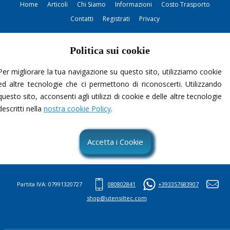
Home
Articoli
Chi Siamo
Informazioni
Costo Trasporto
Contatti
Registrati
Privacy
Politica sui cookie
Per migliorare la tua navigazione su questo sito, utilizziamo cookie
ed altre tecnologie che ci permettono di riconoscerti. Utilizzando
questo sito, acconsenti agli utilizzi di cookie e delle altre tecnologie
Contattami
descritti nella
nostra cookie Policy
.
Accetta i Cookie
Partita IVA: 07991320727
080802841
+393357683907
shop@utensiltec.com