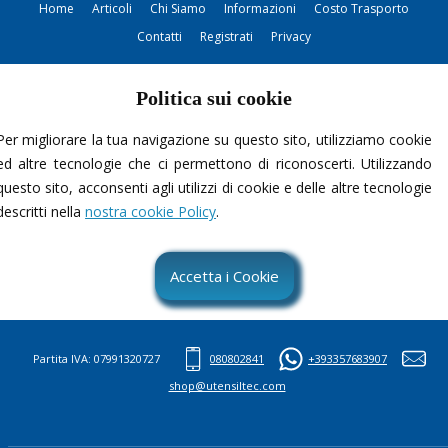
Home
Articoli
Chi Siamo
Informazioni
Costo Trasporto
Contatti
Registrati
Privacy
Politica sui cookie
Per migliorare la tua navigazione su questo sito, utilizziamo cookie
ed altre tecnologie che ci permettono di riconoscerti. Utilizzando
questo sito, acconsenti agli utilizzi di cookie e delle altre tecnologie
Contattami
descritti nella
nostra cookie Policy
.
Accetta i Cookie
Partita IVA: 07991320727
080802841
+393357683907
shop@utensiltec.com