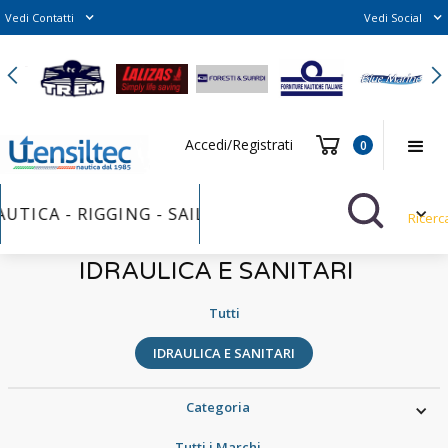
Vedi Contatti
Vedi Social
Slide 2 of 6.
Accedi/Registrati
0
UTICA - RIGGING - SAILS FURLER - VERNICI - BULL
Ricerc
IDRAULICA E SANITARI
Tutti
IDRAULICA E SANITARI
Categoria
Tutti i Marchi