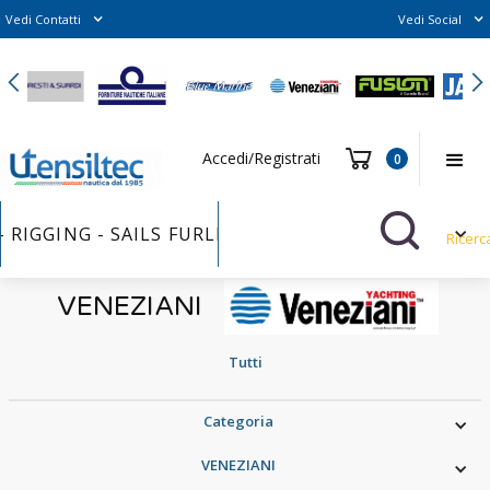
Vedi Contatti
Vedi Social
Slide 2 of 6.
Accedi/Registrati
0
GGING - SAILS FURLER - VERNICI - BULLONI INOX - 
Ricerc
VENEZIANI
Tutti
Categoria
VENEZIANI