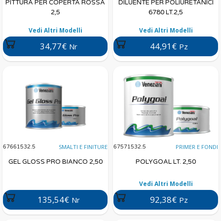
PITTURA PER COPERTA ROSSA
DILUENTE PER POLIURETANICI
2,5
6780 LT.2,5
Vedi Altri Modelli
Vedi Altri Modelli
34,77€
44,91€
Nr
Pz
SMALTI E FINITURE
PRIMER E FONDI
67661532.5
67571532.5
GEL GLOSS PRO BIANCO 2,50
POLYGOAL LT. 2,50
Vedi Altri Modelli
135,54€
92,38€
Nr
Pz