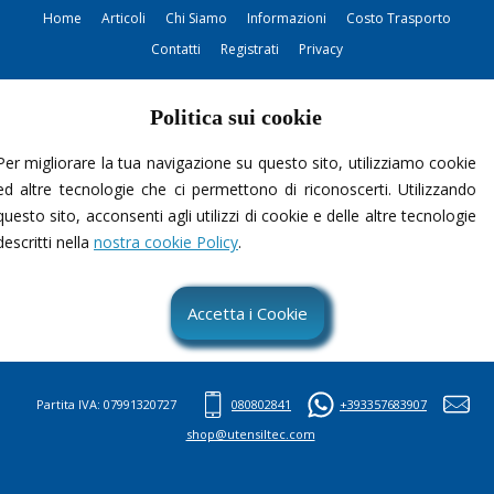
Home
Articoli
Chi Siamo
Informazioni
Costo Trasporto
Contatti
Registrati
Privacy
Politica sui cookie
Per migliorare la tua navigazione su questo sito, utilizziamo cookie
ed altre tecnologie che ci permettono di riconoscerti. Utilizzando
questo sito, acconsenti agli utilizzi di cookie e delle altre tecnologie
Contattami
descritti nella
nostra cookie Policy
.
Accetta i Cookie
Partita IVA: 07991320727
080802841
+393357683907
shop@utensiltec.com