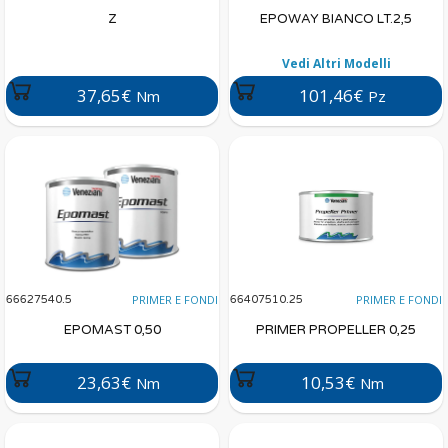
Z
EPOWAY BIANCO LT.2,5
Vedi Altri Modelli
37,65€
101,46€
Nm
Pz
PRIMER E FONDI
PRIMER E FONDI
66627540.5
66407510.25
EPOMAST 0,50
PRIMER PROPELLER 0,25
23,63€
10,53€
Nm
Nm