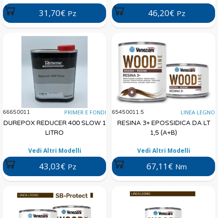
31,70€
46,20€
Pz
Pz
PRIMER E FONDI
LINEA LEGNO
66650011
65450011.5
DUREPOX REDUCER 400 SLOW 1
RESINA 3+ EPOSSIDICA DA LT
LITRO
1,5 (A+B)
Vedi Altri Modelli
Vedi Altri Modelli
43,03€
67,11€
Pz
Nm