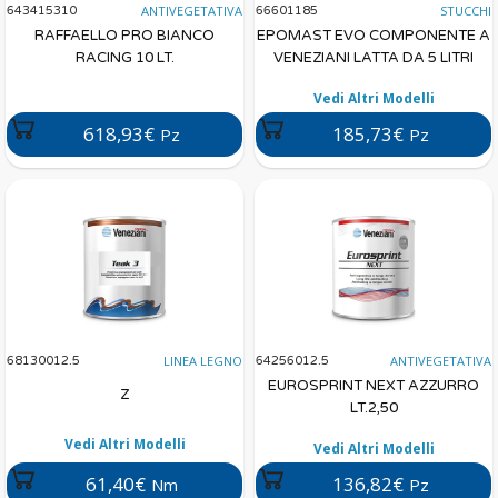
ANTIVEGETATIVA
STUCCHI
643415310
66601185
RAFFAELLO PRO BIANCO
EPOMAST EVO COMPONENTE A
RACING 10 LT.
VENEZIANI LATTA DA 5 LITRI
Vedi Altri Modelli
618,93€
185,73€
Pz
Pz
LINEA LEGNO
ANTIVEGETATIVA
68130012.5
64256012.5
EUROSPRINT NEXT AZZURRO
Z
LT.2,50
Vedi Altri Modelli
Vedi Altri Modelli
61,40€
136,82€
Nm
Pz