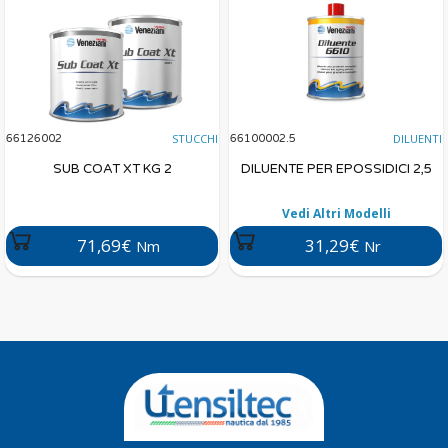
STUCCHI
DILUENTI
66126002
66100002.5
SUB COAT XT KG 2
DILUENTE PER EPOSSIDICI 2,5
Vedi Altri Modelli
71,69€
31,29€
Nm
Nr