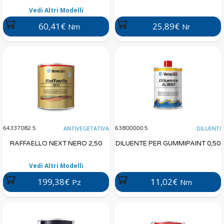
Vedi Altri Modelli
60,41€
25,89€
Nm
Nr
ANTIVEGETATIVA
DILUENTI
64337082.5
63800000.5
RAFFAELLO NEXT NERO 2,50
DILUENTE PER GUMMIPAINT 0,50
Vedi Altri Modelli
199,38€
11,02€
Pz
Nm