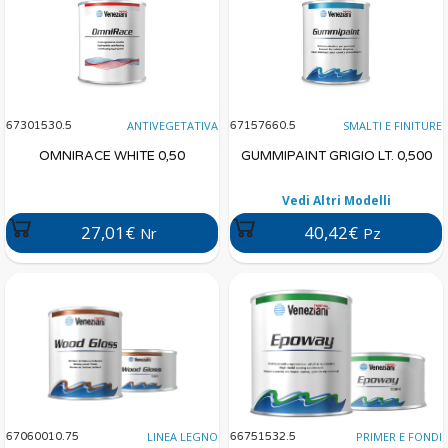
ANTIVEGETATIVA
SMALTI E FINITURE
67301530.5
67157660.5
OMNIRACE WHITE 0,50
GUMMIPAINT GRIGIO LT. 0,500
Vedi Altri Modelli
27,01€
40,42€
Nr
Pz
LINEA LEGNO
PRIMER E FONDI
67060010.75
66751532.5