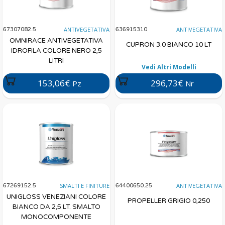
ANTIVEGETATIVA
ANTIVEGETATIVA
67307082.5
636915310
OMNIRACE ANTIVEGETATIVA
CUPRON 3.0 BIANCO 10 LT
IDROFILA COLORE NERO 2,5
LITRI
Vedi Altri Modelli
153,06€
296,73€
Pz
Nr
SMALTI E FINITURE
ANTIVEGETATIVA
67269152.5
64400650.25
UNIGLOSS VENEZIANI COLORE
PROPELLER GRIGIO 0,250
BIANCO DA 2,5 LT. SMALTO
MONOCOMPONENTE