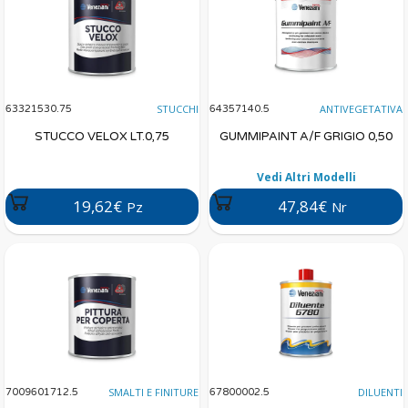
STUCCHI
ANTIVEGETATIVA
63321530.75
64357140.5
STUCCO VELOX LT.0,75
GUMMIPAINT A/F GRIGIO 0,50
Vedi Altri Modelli
19,62€
47,84€
Pz
Nr
SMALTI E FINITURE
DILUENTI
7009601712.5
67800002.5