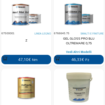
LINEA LEGNO
SMALTI E FINITURE
67500001
6766645.75
GEL GLOSS PRO BLU
Z
OLTREMARE 0,75
Vedi Altri Modelli
47,10€
46,33€
Nm
Pz