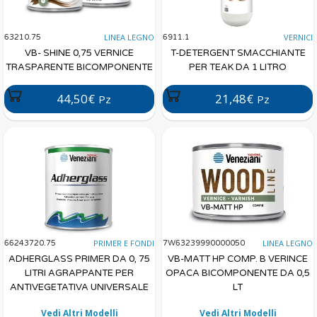
LINEA LEGNO
VERNICI
63210.75
6911.1
VB- SHINE 0,75 VERNICE
T-DETERGENT SMACCHIANTE
TRASPARENTE BICOMPONENTE
PER TEAK DA 1 LITRO
44,50€
21,48€
Pz
Pz
PRIMER E FONDI
LINEA LEGNO
66243720.75
7W63239990000050
ADHERGLASS PRIMER DA 0, 75
VB-MATT HP COMP. B VERINCE
LITRI AGRAPPANTE PER
OPACA BICOMPONENTE DA 0,5
ANTIVEGETATIVA UNIVERSALE
LT
Vedi Altri Modelli
Vedi Altri Modelli