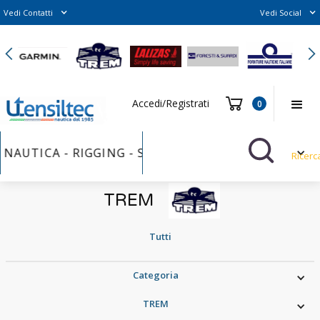
Vedi Contatti
Vedi Social
Slide 2 of 6.
Accedi/Registrati
0
NAUTICA - RIGGING - SAILS FURLER - VERNICI - BU
Ricerc
TREM
Tutti
Categoria
TREM