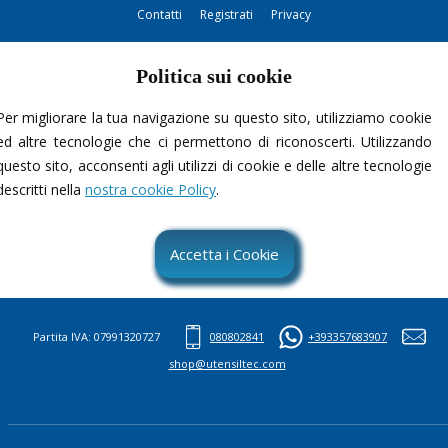
Contatti
Registrati
Privacy
Politica sui cookie
Per migliorare la tua navigazione su questo sito, utilizziamo cookie
ed altre tecnologie che ci permettono di riconoscerti. Utilizzando
questo sito, acconsenti agli utilizzi di cookie e delle altre tecnologie
Contattami
descritti nella
nostra cookie Policy
.
Accetta i Cookie
Partita IVA: 07991320727
080802841
+393357683907
shop@utensiltec.com