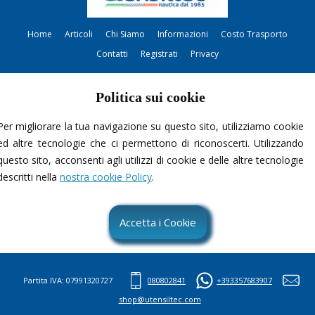
Home
Articoli
Chi Siamo
Informazioni
Costo Trasporto
Contatti
Registrati
Privacy
Politica sui cookie
Per migliorare la tua navigazione su questo sito, utilizziamo cookie
ed altre tecnologie che ci permettono di riconoscerti. Utilizzando
questo sito, acconsenti agli utilizzi di cookie e delle altre tecnologie
Contattami
descritti nella
nostra cookie Policy
.
Accetta i Cookie
Partita IVA: 07991320727
080802841
+393357683907
shop@utensiltec.com